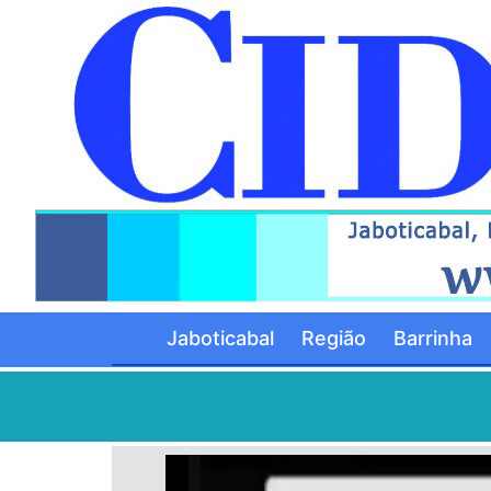
Jaboticabal
Região
Barrinha