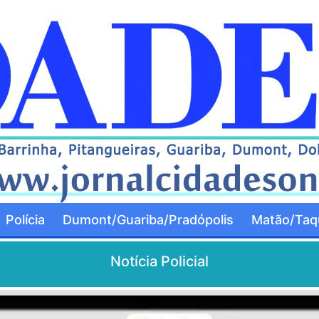
Polícia
Dumont/Guariba/Pradópolis
Matão/Taqu
Notícia Policial