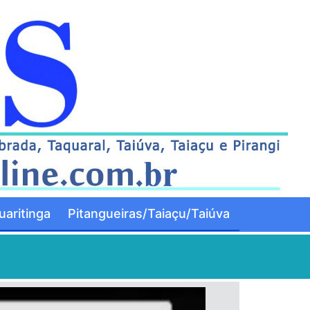
aritinga
Pitangueiras/Taiaçu/Taiúva