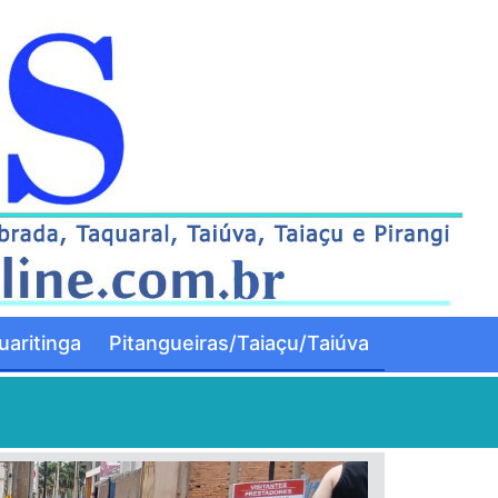
aritinga
Pitangueiras/Taiaçu/Taiúva