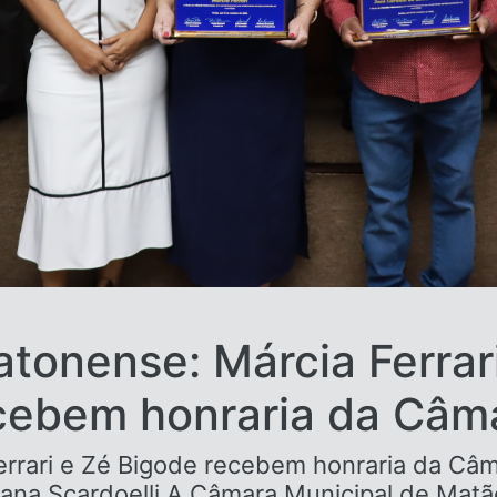
tonense: Márcia Ferrar
cebem honraria da Câm
rrari e Zé Bigode recebem honraria da Câm
ana Scardoelli A Câmara Municipal de Matão r