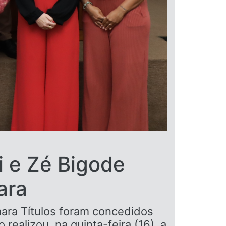
i e Zé Bigode
ara
ara Títulos foram concedidos
ealizou, na quinta-feira (16), a