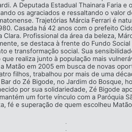
rdi. A Deputada Estadual Thainara Faria e o
ndo os agraciados e ressaltando o valor d
tonense. Trajetórias Márcia Ferrari é natu
0. Casada há 42 anos com o prefeito Cido
a Clara. Profissional da área da beleza, Már
lmente, se destaca à frente do Fundo Social
 e transformação social. Sua sensibilidad
que realiza junto à população mais vulnerá
ou a Matão em 2005 em busca de novas opo
atro filhos, trabalhou por mais de uma décad
o Bar do Zé Bigode, no Jardim do Bosque, h
cido por sua solidariedade, Zé Bigode apo
e mantém um forte vínculo com a Paróquia 
 luta, fé e superação de quem escolheu Matão
.
.