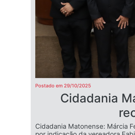
Postado em 29/10/2025
Cidadania Ma
re
Cidadania Matonense: Márcia Fe
por indicação da vereadora Fabi