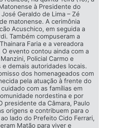
 Matonense à Presidente do
r José Geraldo de Lima – Zé
ade matonense. A cerimônia
cão Acuschico, em seguida a
nardi. Também compuseram a
 Thainara Faria e a vereadora
. O evento contou ainda com a
anzini, Policial Carmo e
 e demais autoridades locais.
mpromisso dos homenageados com
hecida pela atuação à frente do
 cuidado com as famílias em
 comunidade nordestina e por
 O presidente da Câmara, Paulo
as origens e contribuem para o
o lado do Prefeito Cido Ferrari,
heram Matão para viver e