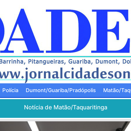
Polícia
Dumont/Guariba/Pradópolis
Matão/Taqu
Notícia de Matão/Taquaritinga