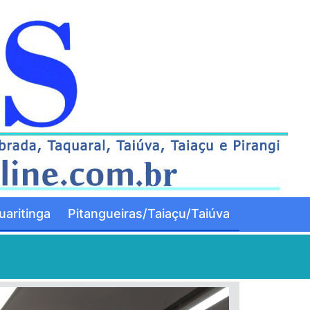
aritinga
Pitangueiras/Taiaçu/Taiúva