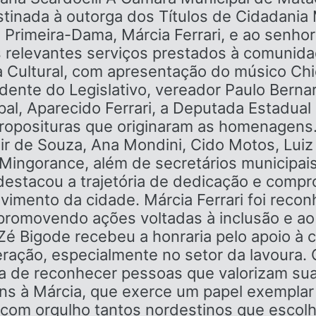
tinada à outorga dos Títulos de Cidadania
 Primeira-Dama, Márcia Ferrari, e ao senho
 relevantes serviços prestados à comunid
 Cultural, com apresentação do músico Chi
idente do Legislativo, vereador Paulo Ber
pal, Aparecido Ferrari, a Deputada Estadual
 proposituras que originaram as homenagens
 de Souza, Ana Mondini, Cido Motos, Luiz M
 Mingorance, além de secretários municipais
i destacou a trajetória de dedicação e co
vimento da cidade. Márcia Ferrari foi recon
 promovendo ações voltadas à inclusão e ao
 Zé Bigode recebeu a honraria pelo apoio à
peração, especialmente no setor da lavoura.
cia de reconhecer pessoas que valorizam su
s à Márcia, que exerce um papel exemplar a
 com orgulho tantos nordestinos que escol