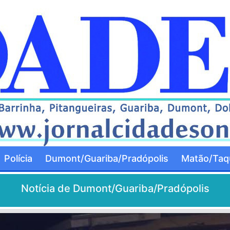
Polícia
Dumont/Guariba/Pradópolis
Matão/Taqu
Notícia de Dumont/Guariba/Pradópolis