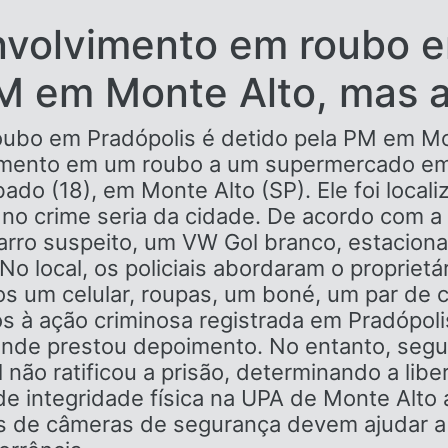
nvolvimento em roubo e
M em Monte Alto, mas 
ubo em Pradópolis é detido pela PM em Mo
ento em um roubo a um supermercado em P
ábado (18), em Monte Alto (SP). Ele foi loca
no crime seria da cidade. De acordo com a 
arro suspeito, um VW Gol branco, estacionad
No local, os policiais abordaram o proprietár
s um celular, roupas, um boné, um par de c
s à ação criminosa registrada em Pradópoli
, onde prestou depoimento. No entanto, seg
l não ratificou a prisão, determinando a li
 integridade física na UPA de Monte Alto a
 de câmeras de segurança devem ajudar a Po