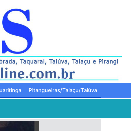
aritinga
Pitangueiras/Taiaçu/Taiúva