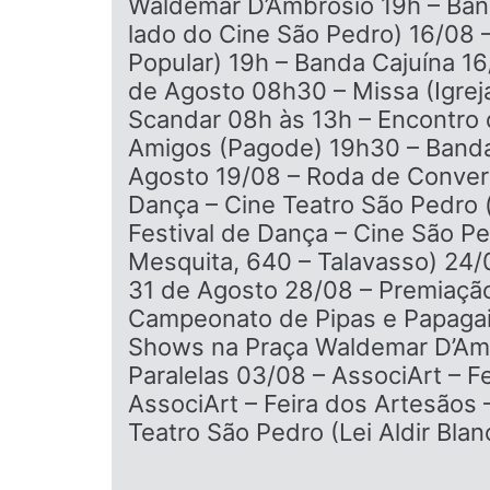
Waldemar D’Ambrósio 19h – Band
lado do Cine São Pedro) 16/08 
Popular) 19h – Banda Cajuína 16
de Agosto 08h30 – Missa (Igrej
Scandar 08h às 13h – Encontro 
Amigos (Pagode) 19h30 – Banda
Agosto 19/08 – Roda de Convers
Dança – Cine Teatro São Pedro (
Festival de Dança – Cine São P
Mesquita, 640 – Talavasso) 24/
31 de Agosto 28/08 – Premiação
Campeonato de Pipas e Papagaio
Shows na Praça Waldemar D’Ambr
Paralelas 03/08 – AssociArt – 
AssociArt – Feira dos Artesãos 
Teatro São Pedro (Lei Aldir Blan