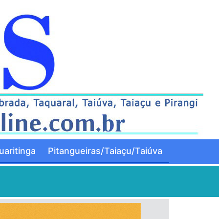
aritinga
Pitangueiras/Taiaçu/Taiúva