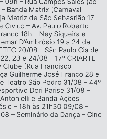
 – 09h – Rua Campos Sales (ao
– Banda Matrix (Carnaval
ja Matriz de São Sebastião 17
 Cívico – Av. Paulo Roberto
ranco 18h – Ney Siqueira e
demar D’Ambrósio 19 a 24 de
ETEC 20/08 – São Paulo Cia de
 22, 23 e 24/08 – 17º CRIARTE
y Clube (Rua Francisco
aça Guilherme José Franco 28 e
ne Teatro São Pedro 31/08 – 44º
sportivo Dori Parise 31/08 –
Antonielli e Banda Ações
ósio – 18h às 21h30 09/08 –
/08 – Seminário da Dança – Cine