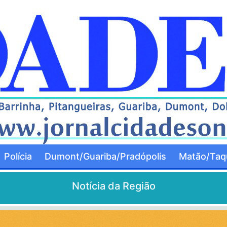
Polícia
Dumont/Guariba/Pradópolis
Matão/Taqu
Notícia da Região