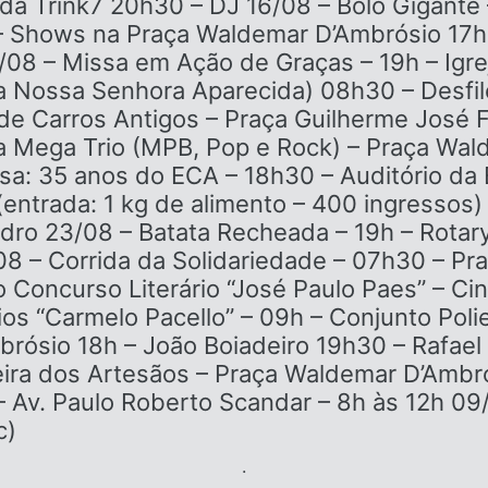
a Trink7 20h30 – DJ 16/08 – Bolo Gigante
– Shows na Praça Waldemar D’Ambrósio 17h 
/08 – Missa em Ação de Graças – 19h – Igre
a Nossa Senhora Aparecida) 08h30 – Desfile
de Carros Antigos – Praça Guilherme José F
 Mega Trio (MPB, Pop e Rock) – Praça Wal
a: 35 anos do ECA – 18h30 – Auditório da 
entrada: 1 kg de alimento – 400 ingressos)
edro 23/08 – Batata Recheada – 19h – Rotar
08 – Corrida da Solidariedade – 07h30 – Pr
 Concurso Literário “José Paulo Paes” – Ci
s “Carmelo Pacello” – 09h – Conjunto Polie
ósio 18h – João Boiadeiro 19h30 – Rafael 
Feira dos Artesãos – Praça Waldemar D’Ambr
– Av. Paulo Roberto Scandar – 8h às 12h 09
c)
.