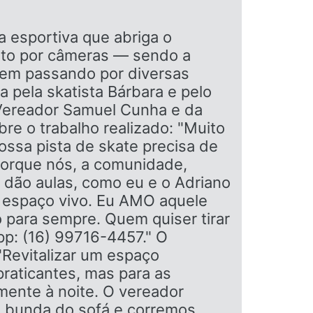
a esportiva que abriga o
ento por câmeras — sendo a
 vem passando por diversas
da pela skatista Bárbara e pelo
 Vereador Samuel Cunha e da
re o trabalho realizado: "Muito
ssa pista de skate precisa de
a porque nós, a comunidade,
 dão aulas, como eu e o Adriano
o espaço vivo. Eu AMO aquele
para sempre. Quem quiser tirar
p: (16) 99716-4457." O
"Revitalizar um espaço
praticantes, mas para as
mente à noite. O vereador
a bunda do sofá e corremos