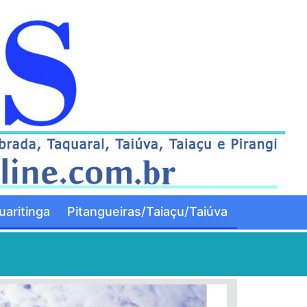
aritinga
Pitangueiras/Taiaçu/Taiúva