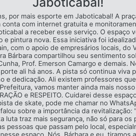
Jaboticabal!
ns, por mais esporte em Jaboticabal! A praç
ra conta com internet gratuita e monitoram
boticabal a receber esse serviço. O espaço
o e pintura nova. Essa iniciativa foi idealiza
ain, com o apoio de empresários locais, do
ora Bárbara compartilhou seu sentimento sob
Cunha, Prof. Emerson Camargo e demais. No
sporte ali há anos. A pista só continua viv
o e dedicação. Ali existem professores que
à Prefeitura, vamos manter ainda mais noss
IRAÇÃO e RESPEITO. Cuidarei desse espaço 
pista de skate, pode me chamar no WhatsAp
alou sobre a importância da revitalização: 
 luta traz mais segurança, não só para os 
 as pessoas que passam pelo local, especial
 nesse espaço. Nós, Bárbara e eu, tiramos 