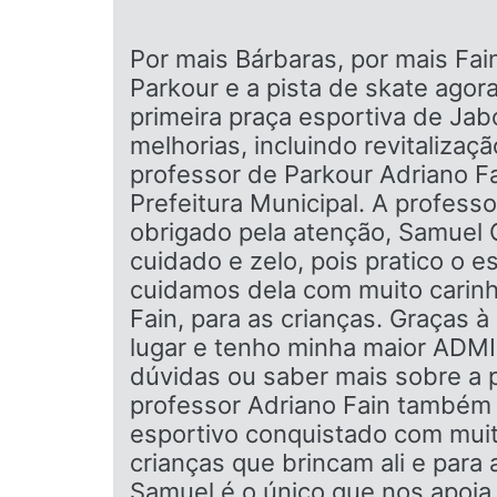
Por mais Bárbaras, por mais Fai
Parkour e a pista de skate ago
primeira praça esportiva de Ja
melhorias, incluindo revitalizaçã
professor de Parkour Adriano F
Prefeitura Municipal. A profess
obrigado pela atenção, Samuel 
cuidado e zelo, pois pratico o e
cuidamos dela com muito carinh
Fain, para as crianças. Graças 
lugar e tenho minha maior ADM
dúvidas ou saber mais sobre a 
professor Adriano Fain também f
esportivo conquistado com muita
crianças que brincam ali e para
Samuel é o único que nos apoia