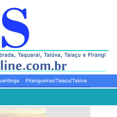
aritinga
Pitangueiras/Taiaçu/Taiúva