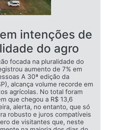
 em intenções de
lidade do agro
ão focada na pluralidade do
 registrou aumento de 7% em
pessoas A 30ª edição da
(SP), alcança volume recorde em
s agrícolas. No total foram
em que chegou a R$ 13,6
ra, alerta, no entanto, que só
ra robusto e juros compatíveis
ro de visitantes que, neste
amente na maioria dos dias do