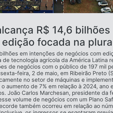
lcança R$ 14,6 bilhões
edição focada na plura
bilhões em intenções de negócios com ediç
ra de tecnologia agrícola da América Latina
ões de negócios com o público de 197 mil 
sexta-feira, 2 de maio, em Ribeirão Preto 
icamente no setor de máquinas e implemento
m o aumento de 7% em relação à 2024, ano 
s. João Carlos Marchesan, presidente da fei
desse volume de negócios com um Plano Saf
recorde também ocorreu em relação ao núme
Inclusive, os ingressos se esgotaram previ