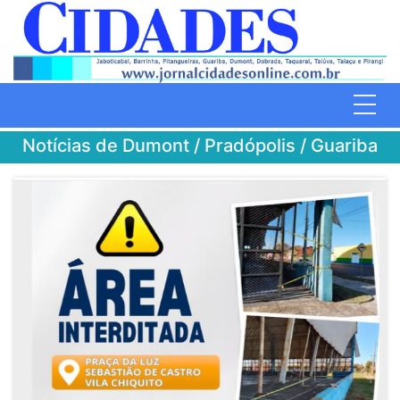
Notícias de Dumont / Pradópolis / Guariba
Jaboticabal
Região
Barrinha
Polícia
Dumont/Guariba/Pradópolis
Matão/Taquaritinga
Pitangueiras/Taiaçu/Taiúva