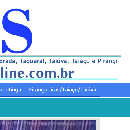
aritinga
Pitangueiras/Taiaçu/Taiúva