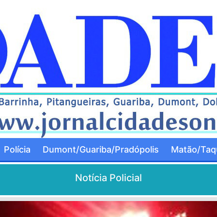
Polícia
Dumont/Guariba/Pradópolis
Matão/Taqu
Notícia Policial