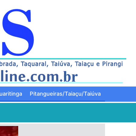
aritinga
Pitangueiras/Taiaçu/Taiúva