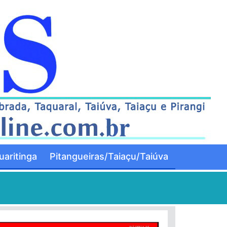
aritinga
Pitangueiras/Taiaçu/Taiúva